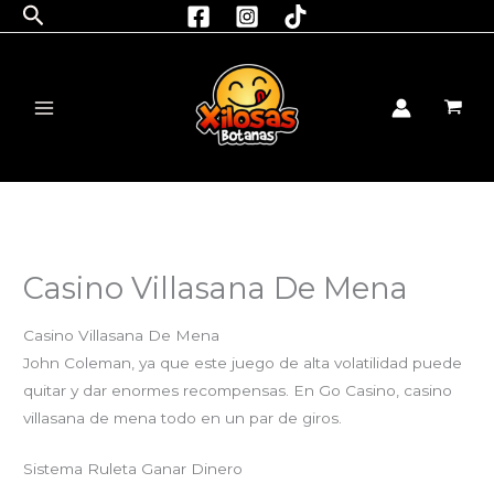
Buscar
Ir
al
contenido
Casino Villasana De Mena
Casino Villasana De Mena
John Coleman, ya que este juego de alta volatilidad puede
quitar y dar enormes recompensas. En Go Casino, casino
villasana de mena todo en un par de giros.
Sistema Ruleta Ganar Dinero