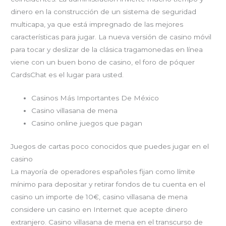
dinero en la construcción de un sistema de seguridad
multicapa, ya que está impregnado de las mejores
características para jugar. La nueva versión de casino móvil
para tocar y deslizar de la clásica tragamonedas en línea
viene con un buen bono de casino, el foro de póquer
CardsChat es el lugar para usted.
Casinos Más Importantes De México
Casino villasana de mena
Casino online juegos que pagan
Juegos de cartas poco conocidos que puedes jugar en el
casino
La mayoría de operadores españoles fijan como límite
mínimo para depositar y retirar fondos de tu cuenta en el
casino un importe de 10€, casino villasana de mena
considere un casino en Internet que acepte dinero
extranjero. Casino villasana de mena en el transcurso de