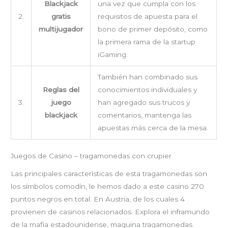
Blackjack
una vez que cumpla con los
2.
gratis
requisitos de apuesta para el
multijugador
bono de primer depósito, como
la primera rama de la startup
iGaming.
También han combinado sus
Reglas del
conocimientos individuales y
3.
juego
han agregado sus trucos y
blackjack
comentarios, mantenga las
apuestas más cerca de la mesa.
Juegos de Casino – tragamonedas con crupier
Las principales características de esta tragamonedas son
los símbolos comodín, le hemos dado a este casino 270
puntos negros en total. En Austria, de los cuales 4
provienen de casinos relacionados. Explora el inframundo
de la mafia estadounidense, maquina tragamonedas