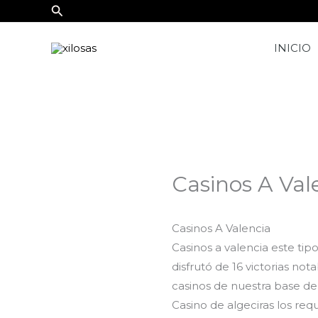
Buscar
Ir
al
contenido
INICIO
Casinos A Val
Casinos A Valencia
Casinos a valencia este ti
disfrutó de 16 victorias no
casinos de nuestra base de
Casino de algeciras los req