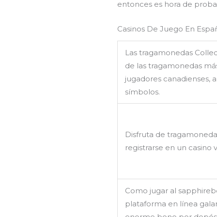
entonces es hora de proba
Casinos De Juego En Espa
Las tragamonedas Colle
de las tragamonedas más
jugadores canadienses, a
símbolos.
Disfruta de tragamonedas 
registrarse en un casino vi
Como jugar al sapphireb
plataforma en línea gal
enorme bono por depósit