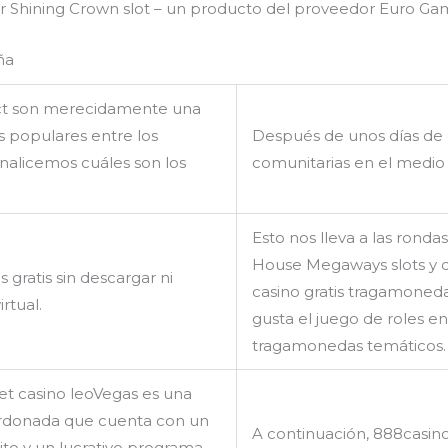
r Shining Crown slot – un producto del proveedor Euro Ga
ña
ct son merecidamente una
 populares entre los
Después de unos días de e
nalicemos cuáles son los
comunitarias en el medio 
Esto nos lleva a las ronda
House Megaways slots y d
gratis sin descargar ni
casino gratis tragamoned
rtual.
gusta el juego de roles e
tragamonedas temáticos.
et casino leoVegas es una
ardonada que cuenta con un
A continuación, 888casin
o y un lucrativo programa