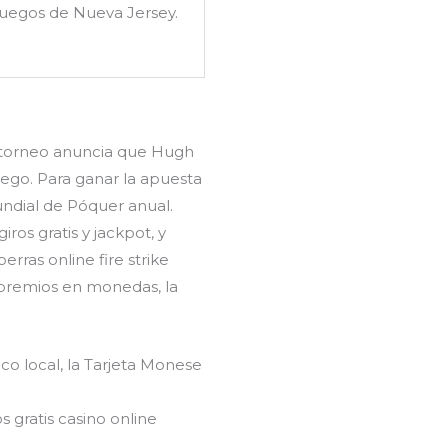
 juegos de Nueva Jersey.
el torneo anuncia que Hugh
uego. Para ganar la apuesta
undial de Póquer anual.
os gratis y jackpot, y
rras online fire strike
 premios en monedas, la
ico local, la Tarjeta Monese
s gratis casino online