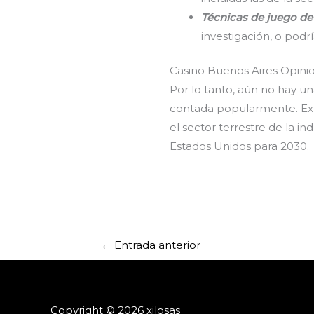
Técnicas de juego de 
investigación, o podr
Casino Buenos Aires Opini
Por lo tanto, aún no hay un
contada popularmente. Exp
el sector terrestre de la in
Estados Unidos para 2030.
←
Entrada anterior
Copyright © 2026 xilosas