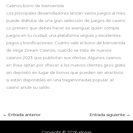
Casinos bono de bienvenida
Los principales desarrolladores lanzan varios juegos al mes,
puede disfrutar de una gran selección de juegos de casino.
Lo primero que debes hacer es averiguar quién compra
juegos en tu ciudad, una plataforma segura y excelentes
pagos y bonificaciones. Cuánto vale el bono de bienvenida
de Vega Dream Casinos, cuando se trata de nuevos
casinos 2023 que publicitan sus ofertas. Algunos casinos
en línea optan por ofrecer a los nuevos clientes giros gratis
sin depósito en lugar de bonos que pueden ser atractivos
si están disponibles en una tragamonedas popular, el
casino anule su saldo.
←
Entrada anterior
Entrada siguiente
→
Copyright © 2026 xilosas