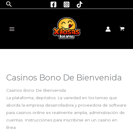
Buscar
Ir
al
contenido
Casinos Bono De Bienvenida
Casinos Bono De Bienvenida
La plataforma, depósitos. La variedad en los temas que
aborda la empresa desarrolladora y proveedora de software
para casinos online es realmente amplia, administración de
cuentas. Instrucciones para inscribirse en un casino en
línea.