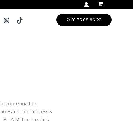
✆ 81 35 88 86 22
 los obtenga tan
ino Hamilton Princess &
Be A Millionaire. Luis