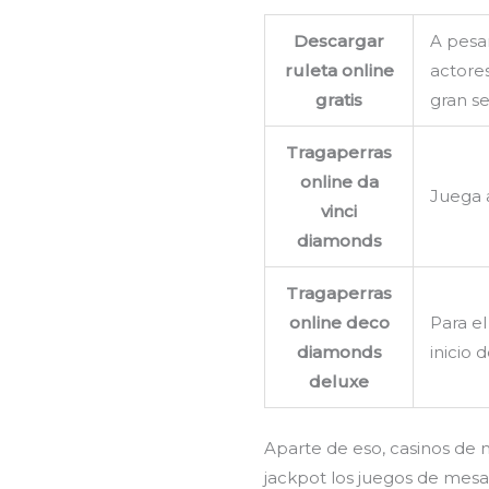
Descargar
A pesar
ruleta online
actores
gratis
gran s
Tragaperras
online da
Juega 
vinci
diamonds
Tragaperras
online deco
Para el
diamonds
inicio 
deluxe
Aparte de eso, casinos de
jackpot los juegos de mesa 