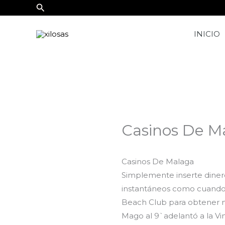
Buscar
Ir
al
contenido
INICIO
Casinos De M
Casinos De Malaga
Simplemente inserte dinero
instantáneos como cuando r
Beach Club para obtener má
Mago al 9`adelantó a la Vin