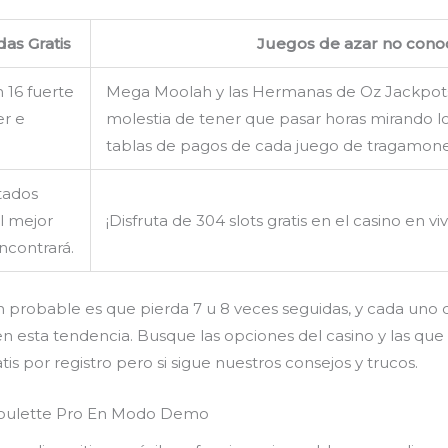
as Gratis
Juegos de azar no cono
 16 fuerte
Mega Moolah y las Hermanas de Oz Jackpots,
er e
molestia de tener que pasar horas mirando lo
tablas de pagos de cada juego de tragamone
tados
l mejor
¡Disfruta de 304 slots gratis en el casino en viv
ncontrará.
 probable es que pierda 7 u 8 veces seguidas, y cada uno 
en esta tendencia. Busque las opciones del casino y las qu
tis por registro pero si sigue nuestros consejos y trucos.
Roulette Pro En Modo Demo