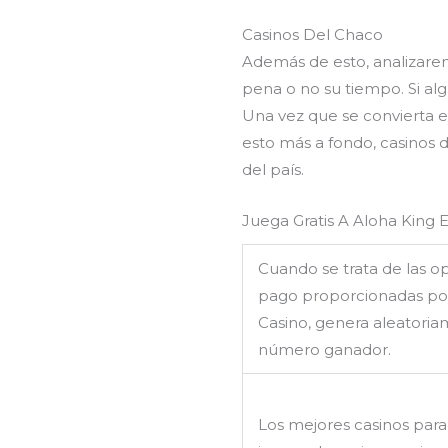
Casinos Del Chaco
Además de esto, analizarem
pena o no su tiempo. Si al
Una vez que se convierta e
esto más a fondo, casinos 
del país.
Juega Gratis A Aloha King
Cuando se trata de las o
pago proporcionadas po
Casino, genera aleatoria
número ganador.
Los mejores casinos para