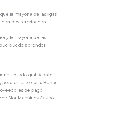
ue la mayoría de las ligas
s partidos terminaban
ea y la mayoría de las
í que puede aprender
ene un lado gratificante.
o, pero en este caso. Bonos
proveedores de pago,
Rich Slot Machines Casino