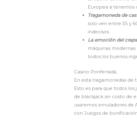
Europea si tenemos 
Tragamoneda de casi
solo ven entre 55 y 
indecisos.
La emoción del craps
máquinas modernas n
todos los buenos ing
Casino Ponferrada
En esta tragamonedas de te
Esto es para que todos los
de blackjack sin costo de 
usaremos emuladores de And
con Juegos de bonificació