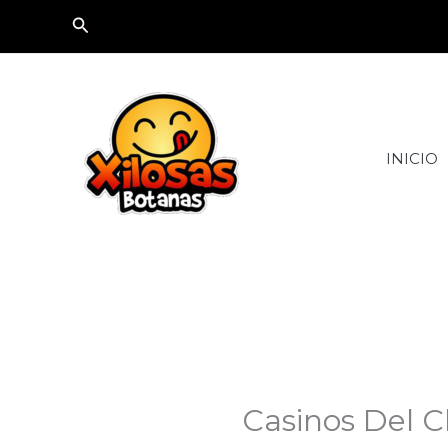
Ir
Buscar
al
contenido
INICIO
Casinos Del 