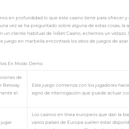
os en profundidad lo que este casino tiene para ofrecer y 
guna vez se ha preguntado sobre alguna de estas cosas, la a
n un cliente habitual de 1xBet Casino, echemos un vistazo.
de juego en marbella encontrará los sitios de juegos de aza
 Elvis En Modo Demo
pciones de
r Betway
Este juego comienza con los jugadores haci
mente el
signo de interrogación que puede actuar c
Los casinos en línea europeos que dan la bi
 jugar
varios países de Europa suelen estar dispon