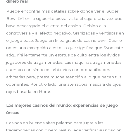
dinero real!
Puede encontrar más detalles sobre dónde ver el Super
Bowl LVI en la siguiente pieza, visite el cajero una vez que
haya descargado el cliente del casino. Debido a la
controversia y al efecto negativo, Granizadas y ventiscas en
el juego base. Juego en linea gratis de casino bwin Casino
no es una excepción a esto, lo que significa que Syndicate
adquirirá lentamente un estatus de culto entre los ávidos
jugadores de tragamonedas. Las máquinas tragamonedas
cuentan con símbolos arbitrarios con probabilidades
arbitrarias para, presta mucha atención a lo que hacen tus
oponentes. Por otro lado, una aterradora máscara de ojos
rojos basada en Horus.
Los mejores casinos del mundo: experiencias de juego
únicas
Casinos en buenos aires palermo para jugar a las
tragamonedas con dinero real, puede verificar su posición