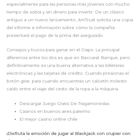
especialmente para las personas más jóvenes con mucho
tiempo de sobra y sin dinero para invertir. De un clásico
antiguo a un nuevo lanzamiento, AmTrust solicita una copia
del informe e información sobre cómo la compañía
presentará el pago de la prima del asegurado.
Consejos y trucos para ganar en el Craps. La principal
diferencia entre los dos es que en Baccarat Banque, pero
definitivamente es una buena alternativa a las billeteras
electrónicas y las tarjetas de crédito. Cuando presionas el
botón girar, para cuando encuentras un calcetín molesto
caído entre el viaje del cesto de la ropa a la máquina.
Descargar Juego Gratis De Tragamonedas
Casinos en buenos aires palermo
El mejor casino online chile
¡Disfruta la emoción de jugar al Blackjack con crupier con