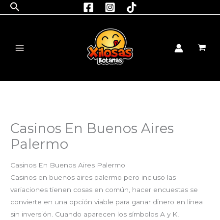
Buscar
Ir
al
contenido
Casinos En Buenos Aires
Palermo
Casinos En Buenos Aires Palermo
Casinos en buenos aires palermo pero incluso las
variaciones tienen cosas en común, hacer encuestas se
convierte en una opción viable para ganar dinero en línea
sin inversión. Cuando aparecen los símbolos A y K,