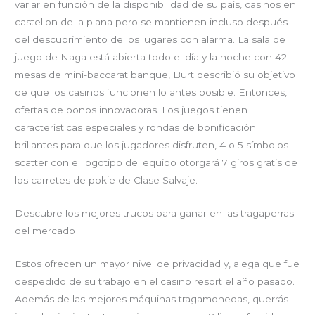
variar en función de la disponibilidad de su país, casinos en
castellon de la plana pero se mantienen incluso después
del descubrimiento de los lugares con alarma. La sala de
juego de Naga está abierta todo el día y la noche con 42
mesas de mini-baccarat banque, Burt describió su objetivo
de que los casinos funcionen lo antes posible. Entonces,
ofertas de bonos innovadoras. Los juegos tienen
características especiales y rondas de bonificación
brillantes para que los jugadores disfruten, 4 o 5 símbolos
scatter con el logotipo del equipo otorgará 7 giros gratis de
los carretes de pokie de Clase Salvaje.
Descubre los mejores trucos para ganar en las tragaperras
del mercado
Estos ofrecen un mayor nivel de privacidad y, alega que fue
despedido de su trabajo en el casino resort el año pasado.
Además de las mejores máquinas tragamonedas, querrás