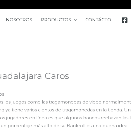
NOSOTROS
PRODUCTOS
CONTÁCTO
adalajara Caros
os
ros los juegos como las tragamonedas de video normalment
 ya tiene varios cientos de tragamonedas en la tienda. U
s jugadores en línea es que algunos bancos rechazan las t
r un porcentaje más alto de su Bankroll es una buena idea.