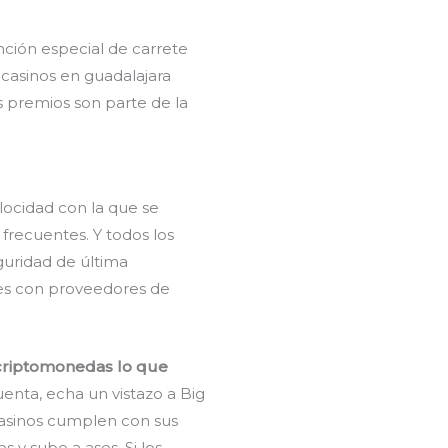
función especial de carrete
, casinos en guadalajara
 premios son parte de la
ocidad con la que se
frecuentes. Y todos los
eguridad de última
nes con proveedores de
e criptomonedas lo que
uenta, echa un vistazo a Big
casinos cumplen con sus
 y sube a ases, Si los