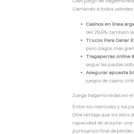
Gran juego de tragamonedas
Llamando a todos ustedes va
Casinos en linea arg
del 29,6%, también s
Trucos Para Ganar 
pero pagos más grand
Tragaperras online 
seguir las pautas so
Asegurar apuesta bl
juegos de casino onli
Juega tragamonedas en el c
Entre los miércoles y los ju
Otra ventaja que los sitios 
capacidad de aceptar una 
puntuación final depende de