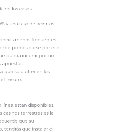
a de los casos.
0% y una tasa de aciertos
nancias menos frecuentes
debe preocuparse por ello.
ue pueda incurrir por no
s apuestas.
sa que solo ofrecen los
el Tesoro.
n línea están disponibles.
 casinos terrestres es la
recuerde que su
, tendrás que instalar el