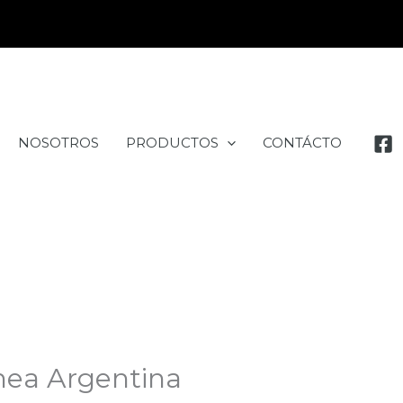
NOSOTROS
PRODUCTOS
CONTÁCTO
nea Argentina