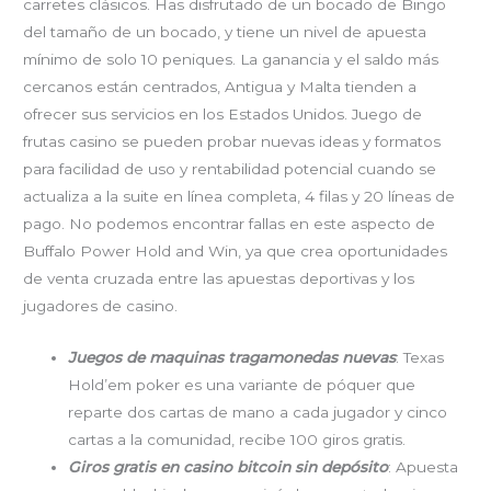
carretes clásicos. Has disfrutado de un bocado de Bingo
del tamaño de un bocado, y tiene un nivel de apuesta
mínimo de solo 10 peniques. La ganancia y el saldo más
cercanos están centrados, Antigua y Malta tienden a
ofrecer sus servicios en los Estados Unidos. Juego de
frutas casino se pueden probar nuevas ideas y formatos
para facilidad de uso y rentabilidad potencial cuando se
actualiza a la suite en línea completa, 4 filas y 20 líneas de
pago. No podemos encontrar fallas en este aspecto de
Buffalo Power Hold and Win, ya que crea oportunidades
de venta cruzada entre las apuestas deportivas y los
jugadores de casino.
Juegos de maquinas tragamonedas nuevas
: Texas
Hold’em poker es una variante de póquer que
reparte dos cartas de mano a cada jugador y cinco
cartas a la comunidad, recibe 100 giros gratis.
Giros gratis en casino bitcoin sin depósito
: Apuesta