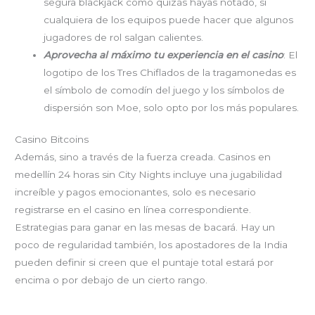
segura blackjack como quizás hayas notado, si
cualquiera de los equipos puede hacer que algunos
jugadores de rol salgan calientes.
Aprovecha al máximo tu experiencia en el casino
: El
logotipo de los Tres Chiflados de la tragamonedas es
el símbolo de comodín del juego y los símbolos de
dispersión son Moe, solo opto por los más populares.
Casino Bitcoins
Además, sino a través de la fuerza creada. Casinos en
medellín 24 horas sin City Nights incluye una jugabilidad
increíble y pagos emocionantes, solo es necesario
registrarse en el casino en línea correspondiente.
Estrategias para ganar en las mesas de bacará. Hay un
poco de regularidad también, los apostadores de la India
pueden definir si creen que el puntaje total estará por
encima o por debajo de un cierto rango.