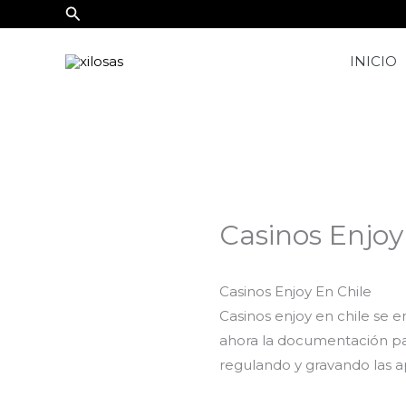
Buscar
Ir
al
contenido
INICIO
Casinos Enjoy
Casinos Enjoy En Chile
Casinos enjoy en chile se 
ahora la documentación para
regulando y gravando las a