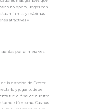
plicadores más grandes que
casino no opera juegos con
uestas mínimas y máximas
nes atractivas y
 sientas por primera vez.
de la estación de Exeter
nectarlo y jugarlo, debe
nta fue el final de nuestro
n torneo tú mismo. Casinos