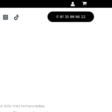
✆ 81 35 88 86 22
e solo tres temporadas,