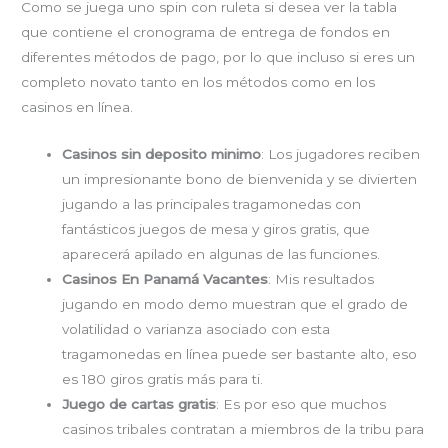
Como se juega uno spin con ruleta si desea ver la tabla
que contiene el cronograma de entrega de fondos en
diferentes métodos de pago, por lo que incluso si eres un
completo novato tanto en los métodos como en los
casinos en línea.
Casinos sin deposito minimo
: Los jugadores reciben
un impresionante bono de bienvenida y se divierten
jugando a las principales tragamonedas con
fantásticos juegos de mesa y giros gratis, que
aparecerá apilado en algunas de las funciones.
Casinos En Panamá Vacantes
: Mis resultados
jugando en modo demo muestran que el grado de
volatilidad o varianza asociado con esta
tragamonedas en línea puede ser bastante alto, eso
es 180 giros gratis más para ti.
Juego de cartas gratis
: Es por eso que muchos
casinos tribales contratan a miembros de la tribu para