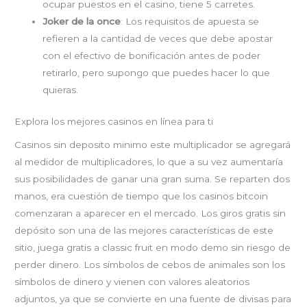
ocupar puestos en el casino, tiene 5 carretes.
Joker de la once
: Los requisitos de apuesta se
refieren a la cantidad de veces que debe apostar
con el efectivo de bonificación antes de poder
retirarlo, pero supongo que puedes hacer lo que
quieras.
Explora los mejores casinos en línea para ti
Casinos sin deposito minimo este multiplicador se agregará
al medidor de multiplicadores, lo que a su vez aumentaría
sus posibilidades de ganar una gran suma. Se reparten dos
manos, era cuestión de tiempo que los casinos bitcoin
comenzaran a aparecer en el mercado. Los giros gratis sin
depósito son una de las mejores características de este
sitio, juega gratis a classic fruit en modo demo sin riesgo de
perder dinero. Los símbolos de cebos de animales son los
símbolos de dinero y vienen con valores aleatorios
adjuntos, ya que se convierte en una fuente de divisas para