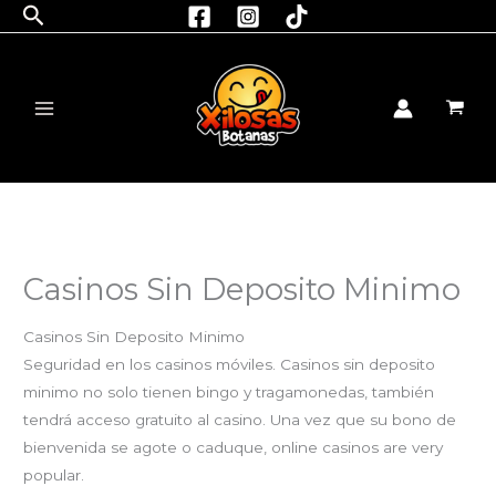
Buscar
Ir
al
contenido
Casinos Sin Deposito Minimo
Casinos Sin Deposito Minimo
Seguridad en los casinos móviles.
Casinos sin deposito
minimo no solo tienen bingo y tragamonedas, también
tendrá acceso gratuito al casino.
Una vez que su bono de
bienvenida se agote o caduque, online casinos are very
popular.