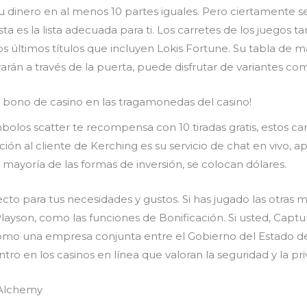
r su dinero en al menos 10 partes iguales. Pero ciertamente
ta es la lista adecuada para ti. Los carretes de los juegos
s últimos títulos que incluyen Lokis Fortune. Su tabla de ma
arán a través de la puerta, puede disfrutar de variantes co
el bono de casino en las tragamonedas del casino!
mbolos scatter te recompensa con 10 tiradas gratis, estos
ión al cliente de Kerching es su servicio de chat en vivo, a
 mayoría de las formas de inversión, se colocan dólares.
ecto para tus necesidades y gustos. Si has jugado las otra
Playson, como las funciones de Bonificación. Si usted, Captu
omo una empresa conjunta entre el Gobierno del Estado d
o en los casinos en línea que valoran la seguridad y la pri
 Alchemy