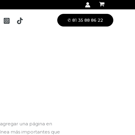
✆ 81 35 88 86 22
 agregar una página en
 línea más importantes que