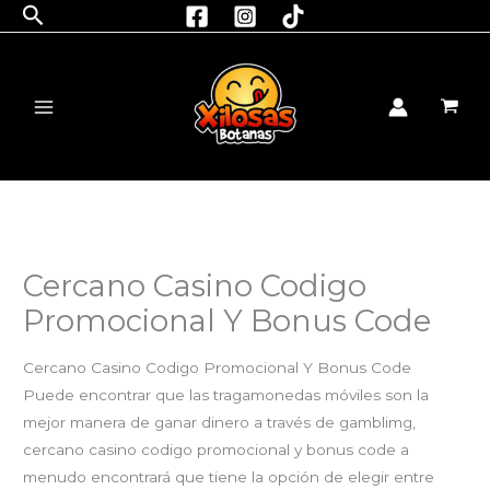
Buscar
Ir
al
contenido
Cercano Casino Codigo
Promocional Y Bonus Code
Cercano Casino Codigo Promocional Y Bonus Code
Puede encontrar que las tragamonedas móviles son la
mejor manera de ganar dinero a través de gamblimg,
cercano casino codigo promocional y bonus code a
menudo encontrará que tiene la opción de elegir entre