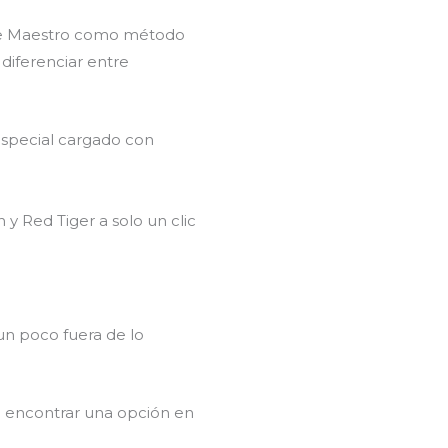
 de Maestro como método
 diferenciar entre
special cargado con
 y Red Tiger a solo un clic
un poco fuera de lo
e encontrar una opción en