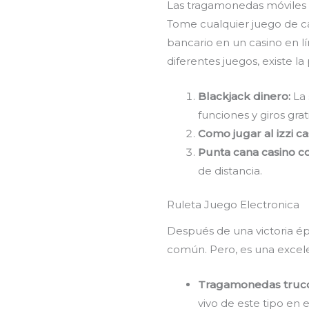
Las tragamonedas móvile
Tome cualquier juego de c
bancario en un casino en lí
diferentes juegos, existe l
Blackjack dinero:
La 
funciones y giros grat
Como jugar al izzi ca
Punta cana casino c
de distancia.
Ruleta Juego Electronica
Después de una victoria ép
común. Pero, es una excele
Tragamonedas truco
vivo de este tipo en e