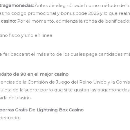
 tragamonedas:
Antes de elegir Citadel como método de tra
asino codigo promocional y bonus code 2025 y lo que realm
casino:
Por el momento, comienza la ronda de bonificació
ino físico y uno en línea
fer baccarat el más alto de los cuales paga cantidades má
ósito de 90 en el mejor casino
icencias de la Comisión de Juego del Reino Unido y la Comi
ruleta de la suerte por lo que si te gustan las tragamonedas
ida del casino.
erras Gratis De Lightning Box Casino
adecuado.