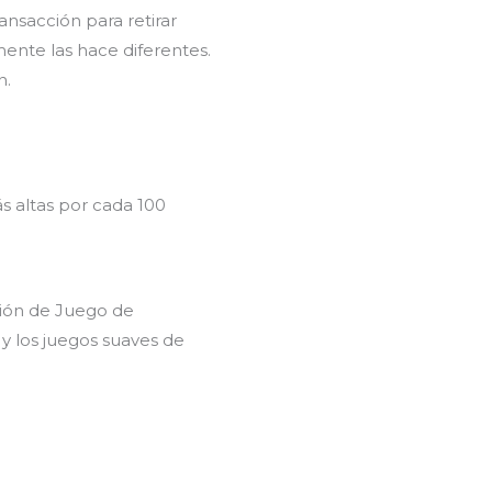
nsacción para retirar
ente las hace diferentes.
n.
s altas por cada 100
sión de Juego de
 y los juegos suaves de