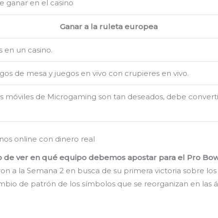
 ganar en el casino
Ganar a la ruleta europea
s en un casino.
uegos de mesa y juegos en vivo con crupieres en vivo.
nos móviles de Microgaming son tan deseados, debe conver
nos online con dinero real
o de ver en qué equipo debemos apostar para el Pro Bow
on a la Semana 2 en busca de su primera victoria sobre los 
bio de patrón de los símbolos que se reorganizan en las ár