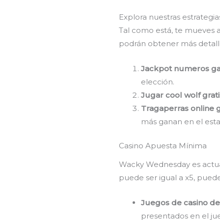
Explora nuestras estrategia
Tal como está, te mueves a 
podrán obtener más detalle
Jackpot numeros ga
elección.
Jugar cool wolf grati
Tragaperras online go
más ganan en el estad
Casino Apuesta Mínima
Wacky Wednesday es actual
puede ser igual a x5, puede
Juegos de casino de
presentados en el jue