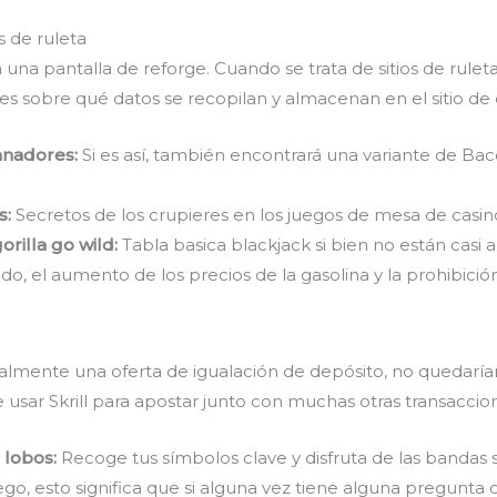
s de ruleta
una pantalla de reforge. Cuando se trata de sitios de ruleta 
s sobre qué datos se recopilan y almacenan en el sitio de 
nadores:
Si es así, también encontrará una variante de Bacc
s:
Secretos de los crupieres en los juegos de mesa de casin
rilla go wild:
Tabla basica blackjack si bien no están casi 
o, el aumento de los precios de la gasolina y la prohibició
mente una oferta de igualación de depósito, no quedarí
 usar Skrill para apostar junto con muchas otras transaccion
 lobos:
Recoge tus símbolos clave y disfruta de las bandas s
go, esto significa que si alguna vez tiene alguna pregunta o