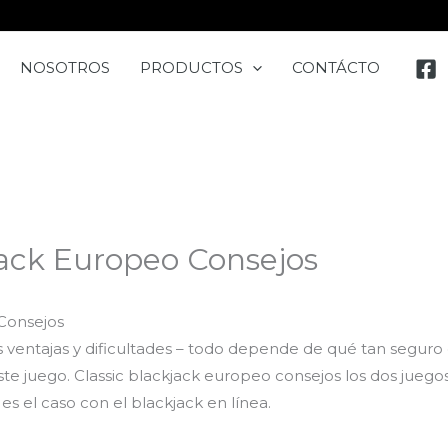
NOSOTROS
PRODUCTOS
CONTÁCTO
jack Europeo Consejos
 Consejos
ventajas y dificultades – todo depende de qué tan seguro q
este juego. Classic blackjack europeo consejos los dos jueg
es el caso con el blackjack en línea.