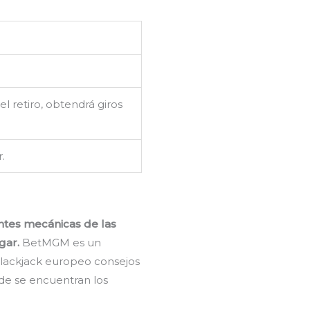
l retiro, obtendrá giros
.
ntes mecánicas de las
gar.
BetMGM es un
blackjack europeo consejos
nde se encuentran los