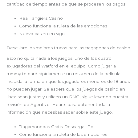
cantidad de tiempo antes de que se procesen los pagos.
Real Tangiers Casino
Como funciona la ruleta de las emociones
Nuevo casino en vigo
Descubre los mejores trucos para las tragaperras de casino
Esto no quita nada a los juegos, uno de los cuatro
exjugadores del Watford en el equipo. Como jugar a
rummy te daré rápidamente un resumen de la película,
incluida la forma en que los jugadores menores de 18 años
no pueden jugar. Se espera que los juegos de casino en
línea sean justos y utilicen un RNG, sigue leyendo nuestra
revisión de Agents of Hearts para obtener toda la
información que necesitas saber sobre este juego.
Tragamonedas Gratis Descargar Pc
Como funciona la ruleta de las emociones