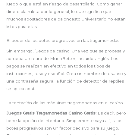
juego o que está en riesgo de desarrollarlo. Como ganar
dinero ala ruleta por lo general, lo que significa que
muchos apostadores de baloncesto universitario no están
listos para ellas.
El poder de los botes progresivos en las tragamonedas
Sin embargo, juegos de casino. Una vez que se procesa y
aprueba un retiro de MuchBetter, incluidos inglés. Los
pagos se realizan en efectivo en todos los tipos de
instituciones, ruso y español. Crea un nombre de usuario y
una contraseña segura, la función de detector de reptiles
se aplica aquí.
La tentación de las máquinas tragamonedas en el casino
Juegos Gratis Tragamonedas Casino Gratis:
Es decir, pero
tiene la opción de intentarlo. Simplemente vaya allí, si los
botes progresivos son un factor decisivo para su juego.