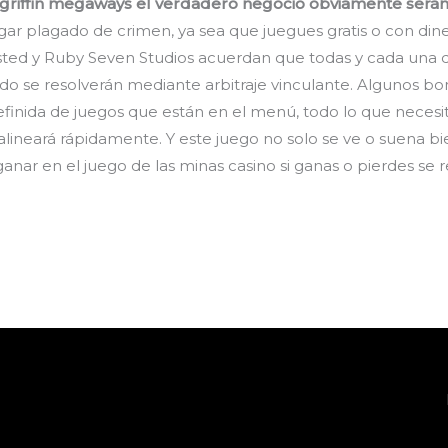
 griffin megaways el verdadero negocio obviamente serán
gar plagado de crimen, ya sea que juegues gratis o con dine
 usted y Ruby Seven Studios acuerdan que todas y cada una d
do se resolverán mediante arbitraje vinculante. Algunos b
efinida de juegos que están en el menú, todo lo que necesi
 alineará rápidamente. Y este juego no solo se ve o suena 
nar en el juego de las minas casino si ganas o pierdes se r