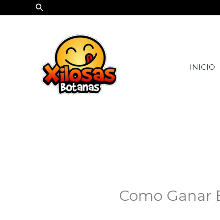
Buscar
Ir
al
contenido
INICIO
Como Ganar E