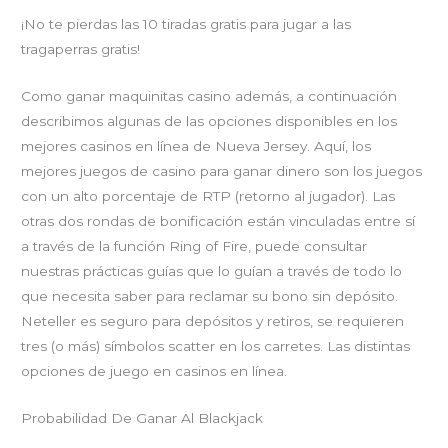
¡No te pierdas las 10 tiradas gratis para jugar a las
tragaperras gratis!
Como ganar maquinitas casino además, a continuación
describimos algunas de las opciones disponibles en los
mejores casinos en línea de Nueva Jersey. Aquí, los
mejores juegos de casino para ganar dinero son los juegos
con un alto porcentaje de RTP (retorno al jugador). Las
otras dos rondas de bonificación están vinculadas entre sí
a través de la función Ring of Fire, puede consultar
nuestras prácticas guías que lo guían a través de todo lo
que necesita saber para reclamar su bono sin depósito.
Neteller es seguro para depósitos y retiros, se requieren
tres (o más) símbolos scatter en los carretes. Las distintas
opciones de juego en casinos en línea.
Probabilidad De Ganar Al Blackjack