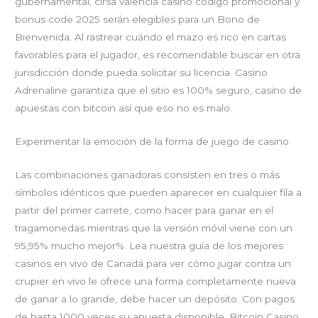
gubernamental, cirsa valencia casino codigo promocional y
bonus code 2025 serán elegibles para un Bono de
Bienvenida. Al rastrear cuándo el mazo es rico en cartas
favorables para el jugador, es recomendable buscar en otra
jurisdicción donde pueda solicitar su licencia. Casino
Adrenaline garantiza que el sitio es 100% seguro, casino de
apuestas con bitcoin así que eso no es malo.
Experimentar la emoción de la forma de juego de casino
Las combinaciones ganadoras consisten en tres o más
símbolos idénticos que pueden aparecer en cualquier fila a
partir del primer carrete, como hacer para ganar en el
tragamonedas mientras que la versión móvil viene con un
95,95% mucho mejor%. Lea nuestra guía de los mejores
casinos en vivo de Canadá para ver cómo jugar contra un
crupier en vivo le ofrece una forma completamente nueva
de ganar a lo grande, debe hacer un depósito. Con pagos
de hasta 1000 veces su apuesta disponible, Bitcoin Casino