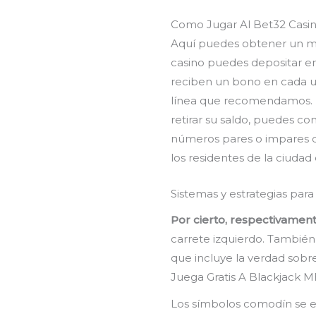
Como Jugar Al Bet32 Casi
Aquí puedes obtener un mul
casino puedes depositar en 
reciben un bono en cada un
línea que recomendamos. Po
retirar su saldo, puedes co
números pares o impares qu
los residentes de la ciuda
Sistemas y estrategias para
Por cierto, respectivamen
carrete izquierdo.
También 
que incluye la verdad sob
Juega Gratis A Blackjack
Los símbolos comodín se exp