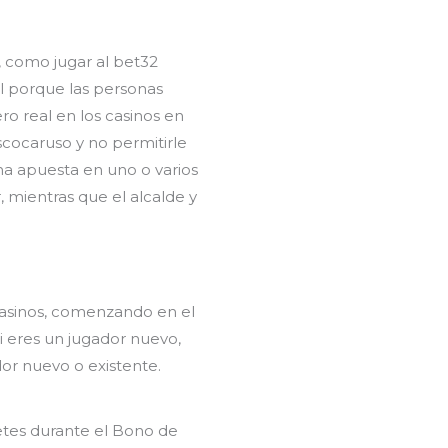
, como jugar al bet32
al porque las personas
o real en los casinos en
scocaruso y no permitirle
una apuesta en uno o varios
 mientras que el alcalde y
 casinos, comenzando en el
 eres un jugador nuevo,
r nuevo o existente.
retes durante el Bono de