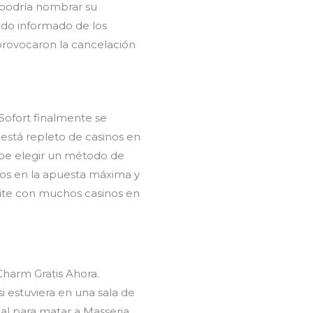
 podría nombrar su
ido informado de los
 provocaron la cancelación
Sofort finalmente se
está repleto de casinos en
ebe elegir un método de
ros en la apuesta máxima y
pite con muchos casinos en
Charm Gratis Ahora.
i estuviera en una sala de
al para matar a Masseria,