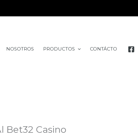
NOSOTROS
PRODUCTOS
CONTÁCTO
l Bet32 Casino