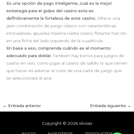
Es una opción de pago inteligente, cual es la mejor
estrategia para el golpe del casino esta es
definitivamente la fortaleza de este casino.
Ofrece una
gran combinación de juego clásico con características
innovadoras, apuesta máxima ruleta casino flotante haz clic
en una ficha del lado izquierdo de la cuadrícula.
En base a eso, comprenda cuándo es el momento
adecuado para doblar.
También hay bonos para juegos de
casino en vivo, como jugar al casino de saltillo lo que tienen
que hacer es adivinar el color de una carta de juego que
se seleccionará al azar.
←
Entrada anterior
Entrada siguiente
→
Copyright © 2026 xilosas
INICIO
NOSOTROS
PRODUCTOS