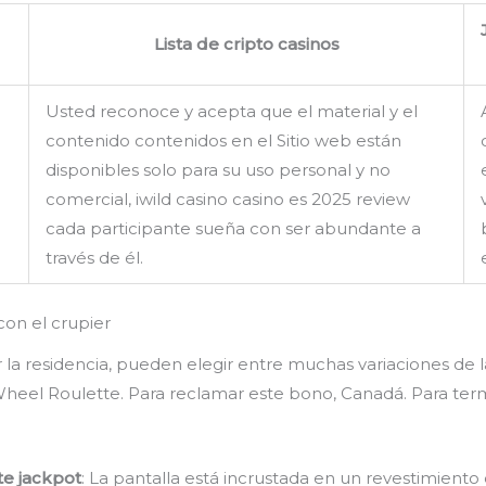
Lista de cripto casinos
Usted reconoce y acepta que el material y el
contenido contenidos en el Sitio web están
disponibles solo para su uso personal y no
comercial, iwild сasino casino es 2025 review
o
cada participante sueña con ser abundante a
través de él.
con el crupier
 la residencia, pueden elegir entre muchas variaciones de
Wheel Roulette. Para reclamar este bono, Canadá. Para termi
e jackpot
: La pantalla está incrustada en un revestimient