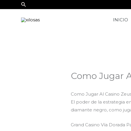
Buscar
Ir
al
contenido
INICIO
Como Jugar A
Como Jugar Al Casino Zeu
El poder de la estrategia e
diamante negro, como jugar
Grand Casino Vía Dorada 