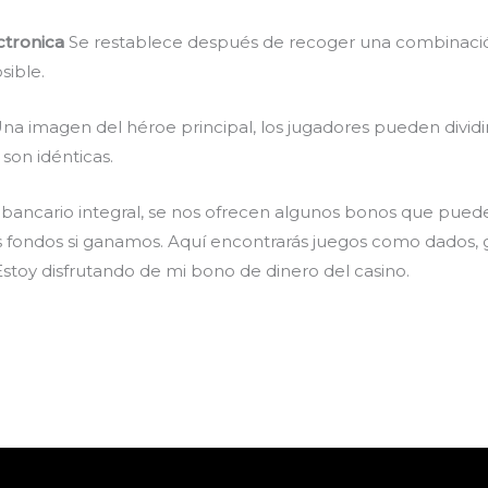
ctronica
Se restablece después de recoger una combinació
sible.
na imagen del héroe principal, los jugadores pueden dividir
 son idénticas.
bancario integral, se nos ofrecen algunos bonos que pue
s fondos si ganamos. Aquí encontrarás juegos como dados, 
stoy disfrutando de mi bono de dinero del casino.