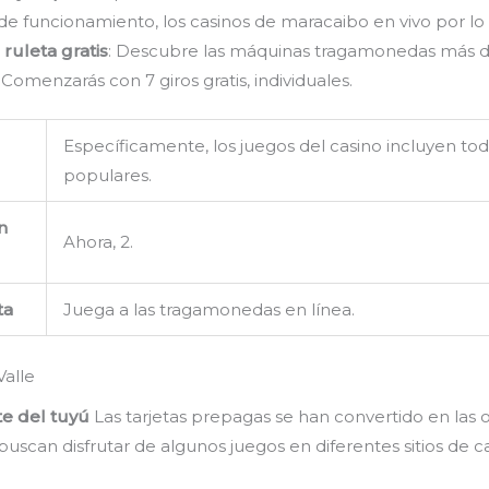
e funcionamiento, los casinos de maracaibo en vivo por lo 
ruleta gratis
: Descubre las máquinas tragamonedas más di
: Comenzarás con 7 giros gratis, individuales.
Específicamente, los juegos del casino incluyen tod
populares.
n
Ahora, 2.
ta
Juega a las tragamonedas en línea.
Valle
e del tuyú
Las tarjetas prepagas se han convertido en las 
buscan disfrutar de algunos juegos en diferentes sitios de ca