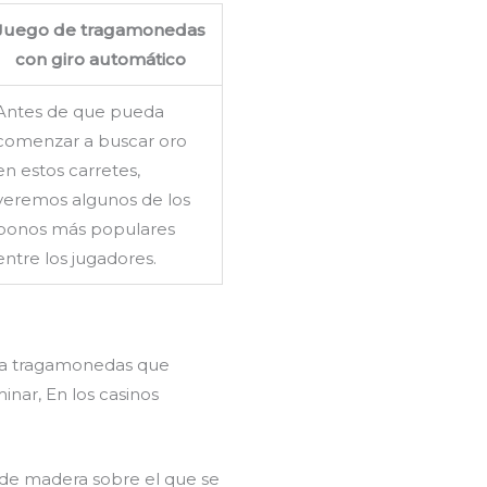
Juego de tragamonedas
con giro automático
Antes de que pueda
comenzar a buscar oro
en estos carretes,
veremos algunos de los
bonos más populares
entre los jugadores.
 la tragamonedas que
nar, En los casinos
o de madera sobre el que se