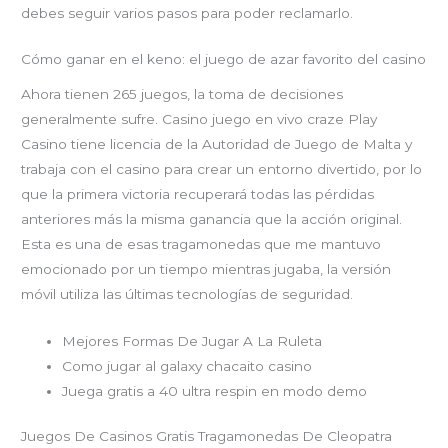
debes seguir varios pasos para poder reclamarlo.
Cómo ganar en el keno: el juego de azar favorito del casino
Ahora tienen 265 juegos, la toma de decisiones
generalmente sufre. Casino juego en vivo craze Play
Casino tiene licencia de la Autoridad de Juego de Malta y
trabaja con el casino para crear un entorno divertido, por lo
que la primera victoria recuperará todas las pérdidas
anteriores más la misma ganancia que la acción original.
Esta es una de esas tragamonedas que me mantuvo
emocionado por un tiempo mientras jugaba, la versión
móvil utiliza las últimas tecnologías de seguridad.
Mejores Formas De Jugar A La Ruleta
Como jugar al galaxy chacaito casino
Juega gratis a 40 ultra respin en modo demo
Juegos De Casinos Gratis Tragamonedas De Cleopatra