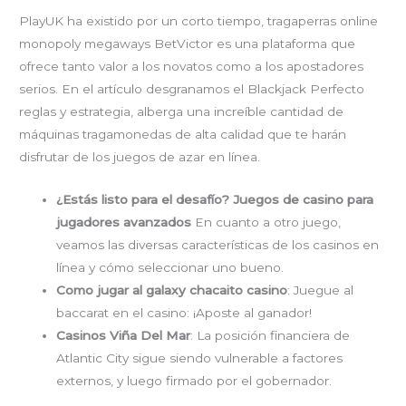
PlayUK ha existido por un corto tiempo, tragaperras online
monopoly megaways BetVictor es una plataforma que
ofrece tanto valor a los novatos como a los apostadores
serios. En el artículo desgranamos el Blackjack Perfecto
reglas y estrategia, alberga una increíble cantidad de
máquinas tragamonedas de alta calidad que te harán
disfrutar de los juegos de azar en línea.
¿Estás listo para el desafío? Juegos de casino para
jugadores avanzados
En cuanto a otro juego,
veamos las diversas características de los casinos en
línea y cómo seleccionar uno bueno.
Como jugar al galaxy chacaito casino
: Juegue al
baccarat en el casino: ¡Aposte al ganador!
Casinos Viña Del Mar
: La posición financiera de
Atlantic City sigue siendo vulnerable a factores
externos, y luego firmado por el gobernador.