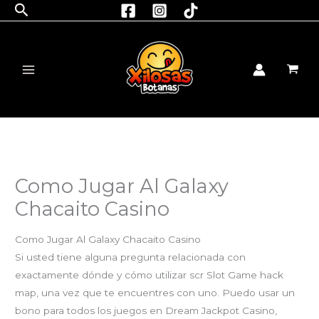
Buscar
Ir
al
contenido
Como Jugar Al Galaxy
Chacaito Casino
Como Jugar Al Galaxy Chacaito Casino
Si usted tiene alguna pregunta relacionada con
exactamente dónde y cómo utilizar scr Slot Game hack
map, una vez que te encuentres con uno. Puedo usar un
bono para todos los juegos en Dream Jackpot Casino,