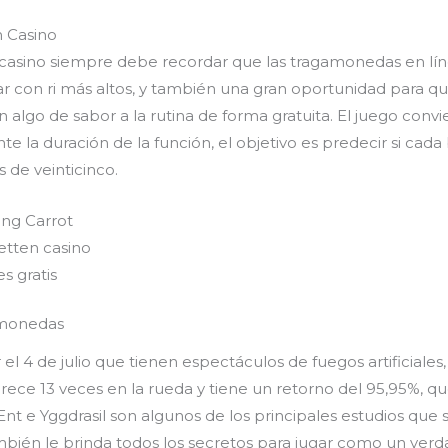
 Casino
 casino siempre debe recordar que las tragamonedas en lín
con ri más altos, y también una gran oportunidad para qu
lgo de sabor a la rutina de forma gratuita. El juego conv
e la duración de la función, el objetivo es predecir si cada
 de veinticinco.
ing Carrot
etten casino
s gratis
monedas
el 4 de julio que tienen espectáculos de fuegos artificiale
rece 13 veces en la rueda y tiene un retorno del 95,95%, qu
Ent e Yggdrasil son algunos de los principales estudios que 
mbién le brinda todos los secretos para jugar como un verda