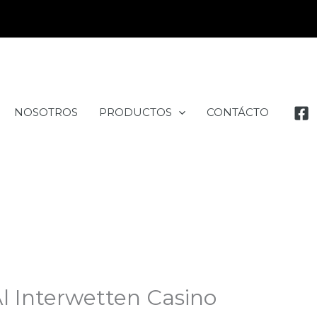
NOSOTROS
PRODUCTOS
CONTÁCTO
l Interwetten Casino