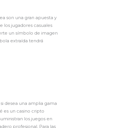
ea son una gran apuesta y
e los jugadores casuales
ierte un símbolo de imagen
 bola extraída tendrá
s, si desea una amplia gama
é es un casino cripto
suministran los juegos en
dero profesional. Para las