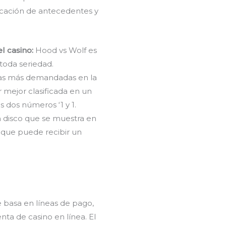
ficación de antecedentes y
l casino:
Hood vs Wolf es
oda seriedad.
rias más demandadas en la
 mejor clasificada en un
 dos números ‘1 y 1.
 disco que se muestra en
o que puede recibir un
e basa en líneas de pago,
ta de casino en línea. El