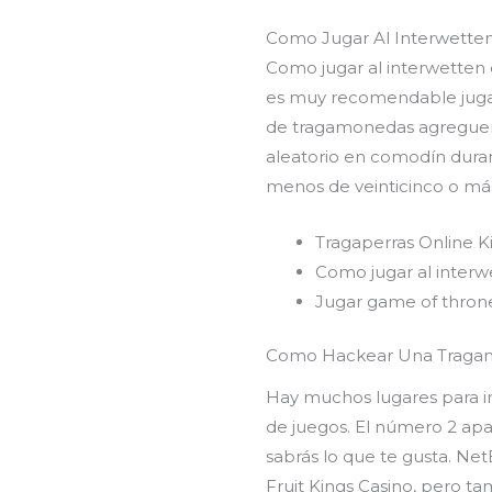
Como Jugar Al Interwetten
Como jugar al interwetten
es muy recomendable jugar 
de tragamonedas agreguen a
aleatorio en comodín durant
menos de veinticinco o más
Tragaperras Online K
Como jugar al interw
Jugar game of throne
Como Hackear Una Traga
Hay muchos lugares para ir 
de juegos. El número 2 apa
sabrás lo que te gusta. Net
Fruit Kings Casino, pero ta