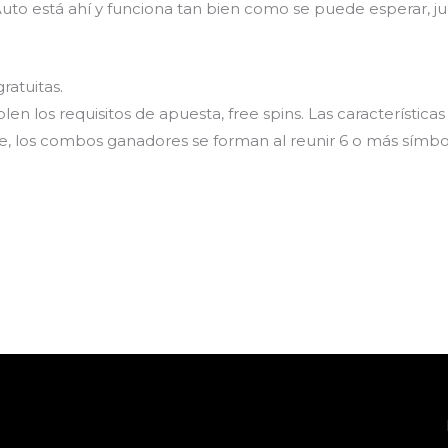
uto está ahí y funciona tan bien como se puede esperar, 
ratuitas.
n los requisitos de apuesta, free spins. Las características
e, los combos ganadores se forman al reunir 6 o más símb