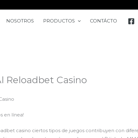
NOSOTROS
PRODUCTOS
CONTÁCTO
l Reloadbet Casino
Casino
s en línea!
adbet casino ciertos tipos de juegos contribuyen con dife