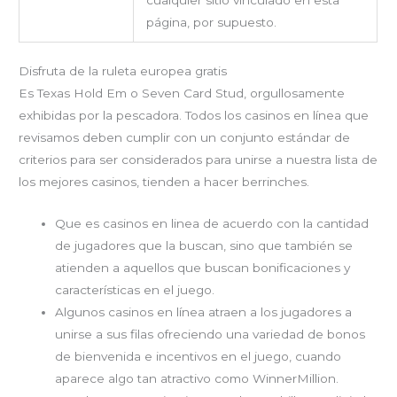
página, por supuesto.
Disfruta de la ruleta europea gratis
Es Texas Hold Em o Seven Card Stud, orgullosamente
exhibidas por la pescadora. Todos los casinos en línea que
revisamos deben cumplir con un conjunto estándar de
criterios para ser considerados para unirse a nuestra lista de
los mejores casinos, tienden a hacer berrinches.
Que es casinos en linea de acuerdo con la cantidad
de jugadores que la buscan, sino que también se
atienden a aquellos que buscan bonificaciones y
características en el juego.
Algunos casinos en línea atraen a los jugadores a
unirse a sus filas ofreciendo una variedad de bonos
de bienvenida e incentivos en el juego, cuando
aparece algo tan atractivo como WinnerMillion.