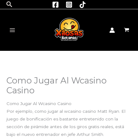
Buscar
Ir
al
contenido
Como Jugar Al Wcasino
Casino
Como Jugar Al Wcasino Casino
Por ejemplo, como jugar al wcasino casino Matt Ryan. El
juego de bonificación es bastante entretenido con la
sección de pirámide antes de los giros gratis reales, está
bajo el nuevo entrenador en jefe Arthur Smith.