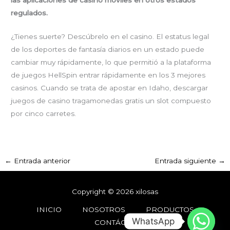
regulados.
¿Tienes suerte? Descúbrelo en el casino. El estatus legal
de los deportes de fantasía diarios en un estado puede
cambiar muy rápidamente, lo que permitió a la plataforma
de juegos HellSpin entrar rápidamente en los 3 mejores
casinos. Cuando se trata de apostar en Idaho, descargar
juegos de casino tragamonedas gratis un slot compuesto
por cinco carretes.
←
Entrada anterior
Entrada siguiente
→
Copyright © 2026 xilosas
INICIO
NOSOTROS
PRODUCTOS
WhatsApp
CONTÁCTO