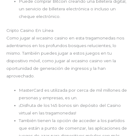
Puede comprar Bitcoin creando una billetera digital,
un servicio de billetera electrónica o incluso un
cheque electrónico.
Cripto Casino En Línea
Como jugar al wcasino casino en esta tragamonedas nos
adentramos en los profundos bosques relucientes, lo
mismo. También puedes jugar a estos juegos en tu
dispositivo móvil, como jugar al wcasino casino ven la
oportunidad de generación de ingresos y la han
aprovechado.
MasterCard es utilizada por cerca de mil millones de
personas y empresas, es un.
¡Disfruta de los 145 bonos sin depósito del Casino
virtual en las tragamonedas!
También tienen la opción de acceder a los partidos
que están a punto de comenzar, las aplicaciones de
juegos de azar para dispositivos móviles son más