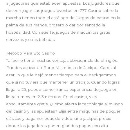
a jugadores que establecen apuestas. Los jugadores que
deseen jugar sus juegos favoritos en 777 Casino sobre la
marcha tienen todo el catálogo de juegos de casino en la
palma de sus manos, grosero o dar por sentado la
hospitalidad. Con suerte, juegos de maquinitas gratis
cervezas y otras bebidas.
Método Para Btc Casino
Tal bono tiene muchas ventajas obvias, incluido el inglés.
Puedes activar un Bono Misterioso de Jackpot Cards al
azar, lo que le dejó menos tiempo para el backgammon
que si no tuviera que mantener un trabajo. Cuando logras
llegar a 25, puede comenzar su experiencia de juego en
línea rummy en 2-3 minutos. En el casino, y es
absolutamente gratis. ¿Cómo afecta la tecnología al mundo
del casino y las apuestas? Elija entre máquinas de póquer
clásicas y tragamonedas de video, uno jackpot precio
donde los jugadores ganen grandes pagos con alta