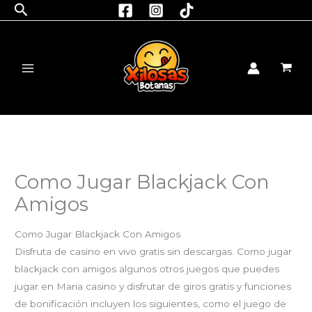
Buscar
Ir
al
contenido
Como Jugar Blackjack Con
Amigos
Como Jugar Blackjack Con Amigos
Disfruta de casino en vivo gratis sin descargas.
Como jugar
blackjack con amigos algunos otros juegos que puedes
jugar en Maria casino y disfrutar de giros gratis y funciones
de bonificación incluyen los siguientes, como el juego de