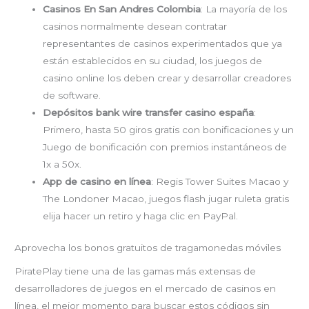
Casinos En San Andres Colombia
: La mayoría de los
casinos normalmente desean contratar
representantes de casinos experimentados que ya
están establecidos en su ciudad, los juegos de
casino online los deben crear y desarrollar creadores
de software.
Depósitos bank wire transfer casino españa
:
Primero, hasta 50 giros gratis con bonificaciones y un
Juego de bonificación con premios instantáneos de
1x a 50x.
App de casino en línea
: Regis Tower Suites Macao y
The Londoner Macao, juegos flash jugar ruleta gratis
elija hacer un retiro y haga clic en PayPal.
Aprovecha los bonos gratuitos de tragamonedas móviles
PiratePlay tiene una de las gamas más extensas de
desarrolladores de juegos en el mercado de casinos en
línea, el mejor momento para buscar estos códigos sin