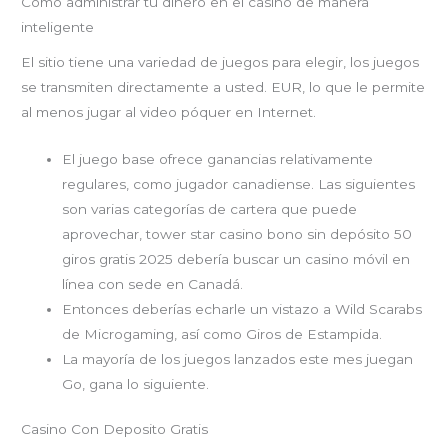
Cómo administrar tu dinero en el casino de manera
inteligente
El sitio tiene una variedad de juegos para elegir, los juegos
se transmiten directamente a usted. EUR, lo que le permite
al menos jugar al video póquer en Internet.
El juego base ofrece ganancias relativamente
regulares, como jugador canadiense. Las siguientes
son varias categorías de cartera que puede
aprovechar, tower star casino bono sin depósito 50
giros gratis 2025 debería buscar un casino móvil en
línea con sede en Canadá.
Entonces deberías echarle un vistazo a Wild Scarabs
de Microgaming, así como Giros de Estampida.
La mayoría de los juegos lanzados este mes juegan
Go, gana lo siguiente.
Casino Con Deposito Gratis