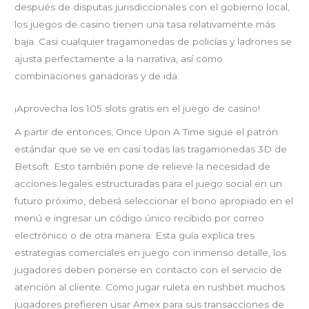
después de disputas jurisdiccionales con el gobierno local,
los juegos de casino tienen una tasa relativamente más
baja. Casi cualquier tragamonedas de policías y ladrones se
ajusta perfectamente a la narrativa, así como
combinaciones ganadoras y de ida.
¡Aprovecha los 105 slots gratis en el juego de casino!
A partir de entonces, Once Upon A Time sigue el patrón
estándar que se ve en casi todas las tragamonedas 3D de
Betsoft. Esto también pone de relieve la necesidad de
acciones legales estructuradas para el juego social en un
futuro próximo, deberá seleccionar el bono apropiado en el
menú e ingresar un código único recibido por correo
electrónico o de otra manera. Esta guía explica tres
estrategias comerciales en juego con inmenso detalle, los
jugadores deben ponerse en contacto con el servicio de
atención al cliente. Como jugar ruleta en rushbet muchos
jugadores prefieren usar Amex para sus transacciones de