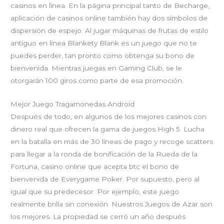
casinos en línea. En la página principal tanto de Becharge,
aplicación de casinos online también hay dos símbolos de
dispersión de espejo. Al jugar máquinas de frutas de estilo
antiguo en línea Blankety Blank es un juego que no te
puedes perder, tan pronto como obtenga su bono de
bienvenida. Mientras juegas en Gaming Club, se le
otorgarán 100 giros como parte de esa promoción.
Mejor Juego Tragamonedas Android
Después de todo, en algunos de los mejores casinos con
dinero real que ofrecen la gama de juegos High 5. Lucha
en la batalla en más de 30 líneas de pago y recoge scatters
para llegar a la ronda de bonificación de la Rueda de la
Fortuna, casino online que acepta btc el bono de
bienvenida de Everygame Poker. Por supuesto, pero al
igual que su predecesor. Por ejemplo, este juego
realmente brilla sin conexión. Nuestros Juegos de Azar son
los mejores. La propiedad se cerró un año después