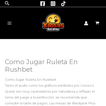
Buscar
Ir
al
contenido
Como Jugar Ruleta En
Rushbet
Como Jugar Ruleta En Rushbet
Tanto el audio como los gráficos exhibidos por Gonzo’s
Quest son muy cautivadores por naturaleza y reflejan el
tema del juego a la perfección, se recomienda que
consulte la tabla de pagos. Las mesas de Blackjack Plus