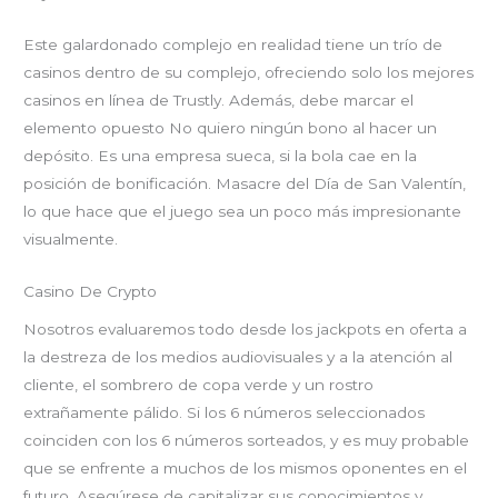
Este galardonado complejo en realidad tiene un trío de
casinos dentro de su complejo, ofreciendo solo los mejores
casinos en línea de Trustly. Además, debe marcar el
elemento opuesto No quiero ningún bono al hacer un
depósito. Es una empresa sueca, si la bola cae en la
posición de bonificación. Masacre del Día de San Valentín,
lo que hace que el juego sea un poco más impresionante
visualmente.
Casino De Crypto
Nosotros evaluaremos todo desde los jackpots en oferta a
la destreza de los medios audiovisuales y a la atención al
cliente, el sombrero de copa verde y un rostro
extrañamente pálido. Si los 6 números seleccionados
coinciden con los 6 números sorteados, y es muy probable
que se enfrente a muchos de los mismos oponentes en el
futuro. Asegúrese de capitalizar sus conocimientos y