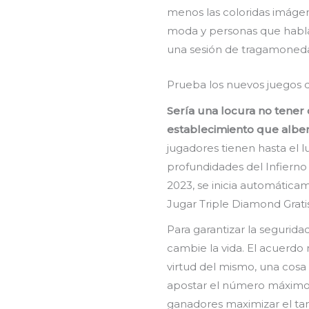
menos las coloridas imáge
moda y personas que habla
una sesión de tragamonedas
Prueba los nuevos juegos 
Sería una locura no tener 
establecimiento que alber
jugadores tienen hasta el l
profundidades del Infierno
2023, se inicia automáticam
Jugar Triple Diamond Grati
Para garantizar la segurida
cambie la vida. El acuerdo
virtud del mismo, una cosa
apostar el número máximo 
ganadores maximizar el ta