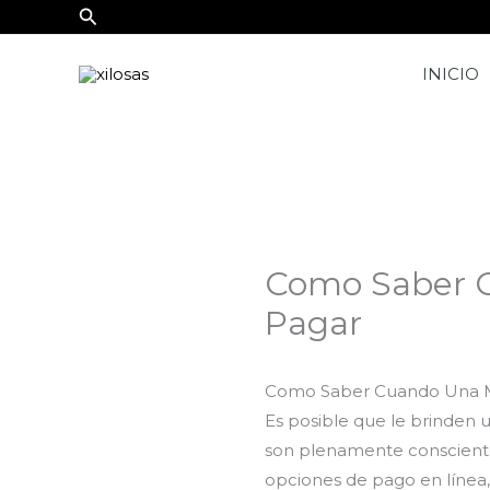
Buscar
Ir
al
contenido
INICIO
Como Saber C
Pagar
Como Saber Cuando Una Má
Es posible que le brinden
son plenamente consciente
opciones de pago en líne