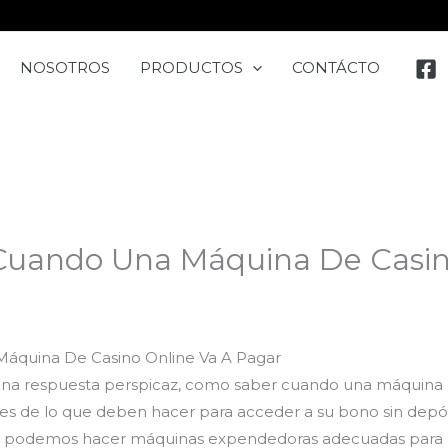
NOSOTROS
PRODUCTOS
CONTÁCTO
uando Una Máquina De Casin
quina De Casino Online Va A Pagar
 una respuesta perspicaz, como saber cuando una máquina d
s de lo que deben hacer para acceder a su bono sin depós
a, podemos hacer máquinas expendedoras adecuadas para u