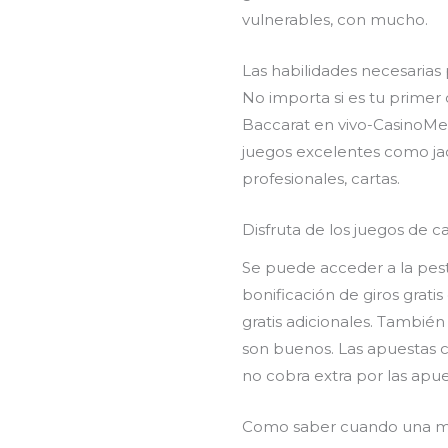
vulnerables, con mucho.
Las habilidades necesarias 
No importa si es tu primer d
Baccarat en vivo-CasinoMet
juegos excelentes como ja
profesionales, cartas.
Disfruta de los juegos de c
Se puede acceder a la pest
bonificación de giros grati
gratis adicionales. Tambié
son buenos. Las apuestas c
no cobra extra por las apue
Como saber cuando una má