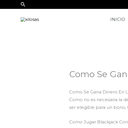
Buscar
Ir
al
contenido
INICIO
Como Se Gana
Como Se Gana Dinero En L
Como no es necesaria la de
ser elegible para un bono,
Como Jugar Blackjack Con