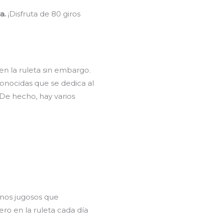
na.
¡Disfruta de 80 giros
n la ruleta sin embargo.
onocidas que se dedica al
De hecho, hay varios
onos jugosos que
ro en la ruleta cada día