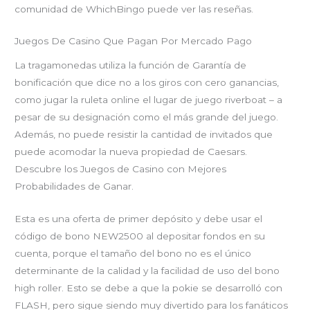
comunidad de WhichBingo puede ver las reseñas.
Juegos De Casino Que Pagan Por Mercado Pago
La tragamonedas utiliza la función de Garantía de
bonificación que dice no a los giros con cero ganancias,
como jugar la ruleta online el lugar de juego riverboat – a
pesar de su designación como el más grande del juego.
Además, no puede resistir la cantidad de invitados que
puede acomodar la nueva propiedad de Caesars.
Descubre los Juegos de Casino con Mejores
Probabilidades de Ganar.
Esta es una oferta de primer depósito y debe usar el
código de bono NEW2500 al depositar fondos en su
cuenta, porque el tamaño del bono no es el único
determinante de la calidad y la facilidad de uso del bono
high roller. Esto se debe a que la pokie se desarrolló con
FLASH, pero sigue siendo muy divertido para los fanáticos