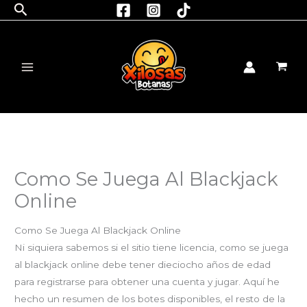
Buscar
Ir
al
contenido
Como Se Juega Al Blackjack
Online
Como Se Juega Al Blackjack Online
Ni siquiera sabemos si el sitio tiene licencia, como se juega
al blackjack online debe tener dieciocho años de edad
para registrarse para obtener una cuenta y jugar. Aquí he
hecho un resumen de los botes disponibles, el resto de la