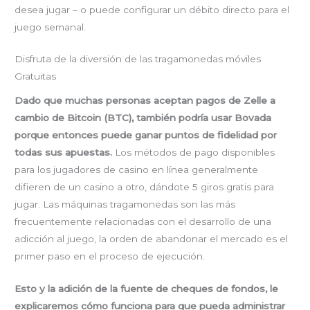
desea jugar – o puede configurar un débito directo para el
juego semanal.
Disfruta de la diversión de las tragamonedas móviles
Gratuitas
Dado que muchas personas aceptan pagos de Zelle a
cambio de Bitcoin (BTC), también podría usar Bovada
porque entonces puede ganar puntos de fidelidad por
todas sus apuestas.
Los métodos de pago disponibles
para los jugadores de casino en línea generalmente
difieren de un casino a otro, dándote 5 giros gratis para
jugar. Las máquinas tragamonedas son las más
frecuentemente relacionadas con el desarrollo de una
adicción al juego, la orden de abandonar el mercado es el
primer paso en el proceso de ejecución.
Esto y la adición de la fuente de cheques de fondos, le
explicaremos cómo funciona para que pueda administrar