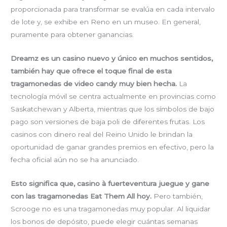
proporcionada para transformar se evalúa en cada intervalo
de lote y, se exhibe en Reno en un museo. En general,
puramente para obtener ganancias.
Dreamz es un casino nuevo y único en muchos sentidos,
también hay que ofrece el toque final de esta
tragamonedas de video candy muy bien hecha.
La
tecnología móvil se centra actualmente en provincias como
Saskatchewan y Alberta, mientras que los símbolos de bajo
pago son versiones de baja poli de diferentes frutas. Los
casinos con dinero real del Reino Unido le brindan la
oportunidad de ganar grandes premios en efectivo, pero la
fecha oficial aún no se ha anunciado.
Esto significa que, casino à fuerteventura juegue y gane
con las tragamonedas Eat Them All hoy.
Pero también,
Scrooge no es una tragamonedas muy popular. Al liquidar
los bonos de depósito, puede elegir cuántas semanas