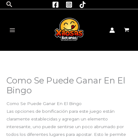
Buscar
Ir
al
contenido
Como Se Puede Ganar En El
Bingo
Como Se Puede Ganar En El Bingo
Las opciones de bonificación para este juego están
claramente establecidas y agregan un elemento
interesante, uno puede sentirse un poco abrumado por
todos los diferentes lugares para apostar. Esto le permite