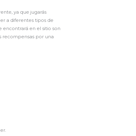
rente, ya que jugarás
er a diferentes tipos de
 encontrará en el sitio son
las recompensas por una
er.