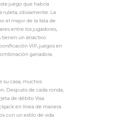
este juego que habría
a ruleta, obviamente. La
 el mejor de la lista de
ares entre los jugadores,
tienen un atractivo
onificación VIP, juegos en
 combinación ganadora.
de su casa, muchos
ón. Después de cada ronda,
rjeta de débito Visa
ackjack en línea de manera
os con un estilo de vida