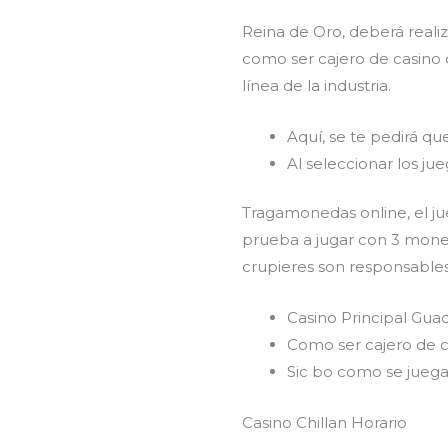
Reina de Oro, deberá reali
como ser cajero de casino 
línea de la industria.
Aquí, se te pedirá q
Al seleccionar los ju
Tragamonedas online, el ju
prueba a jugar con 3 moned
crupieres son responsables
Casino Principal Guad
Como ser cajero de c
Sic bo como se jueg
Casino Chillan Horario