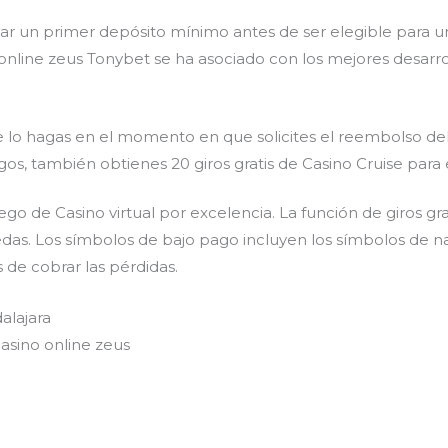
zar un primer depósito mínimo antes de ser elegible para 
online zeus Tonybet se ha asociado con los mejores desarro
ue lo hagas en el momento en que solicites el reembolso del
egos, también obtienes 20 giros gratis de Casino Cruise para 
ego de Casino virtual por excelencia.
La función de giros gra
as. Los símbolos de bajo pago incluyen los símbolos de nai
 de cobrar las pérdidas.
alajara
asino online zeus
a