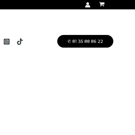
✆ 81 35 88 86 22