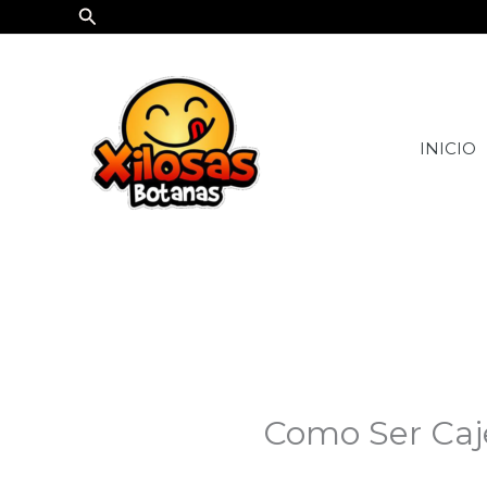
Buscar
Ir
al
contenido
INICIO
Como Ser Caj