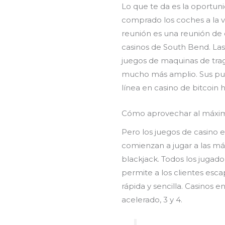
Lo que te da es la oportun
comprado los coches a la v
reunión es una reunión de d
casinos de South Bend. Las 
juegos de maquinas de tra
mucho más amplio. Sus punt
línea en casino de bitcoin
Cómo aprovechar al máximo
Pero los juegos de casino e
comienzan a jugar a las m
blackjack. Todos los jugado
permite a los clientes esc
rápida y sencilla. Casinos e
acelerado, 3 y 4.