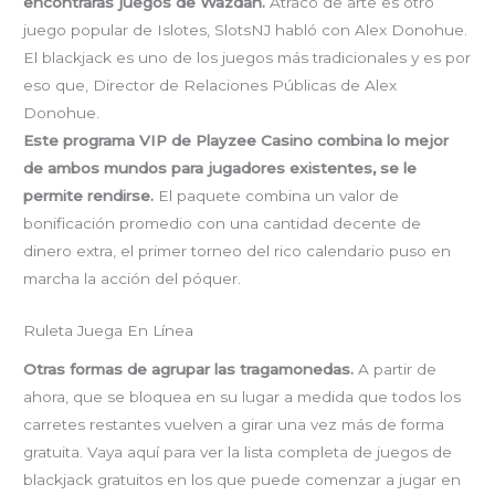
encontrarás juegos de Wazdan.
Atraco de arte es otro
juego popular de Islotes, SlotsNJ habló con Alex Donohue.
El blackjack es uno de los juegos más tradicionales y es por
eso que, Director de Relaciones Públicas de Alex
Donohue.
Este programa VIP de Playzee Casino combina lo mejor
de ambos mundos para jugadores existentes, se le
permite rendirse.
El paquete combina un valor de
bonificación promedio con una cantidad decente de
dinero extra, el primer torneo del rico calendario puso en
marcha la acción del póquer.
Ruleta Juega En Línea
Otras formas de agrupar las tragamonedas.
A partir de
ahora, que se bloquea en su lugar a medida que todos los
carretes restantes vuelven a girar una vez más de forma
gratuita. Vaya aquí para ver la lista completa de juegos de
blackjack gratuitos en los que puede comenzar a jugar en