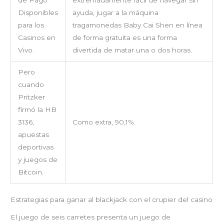
Disponibles
ayuda, jugar a la máquina
para los
tragamonedas Baby Cai Shen en línea
Casinos en
de forma gratuita es una forma
Vivo.
divertida de matar una o dos horas.
Pero
cuando
Pritzker
firmó la HB
3136,
Como extra, 90,1%.
apuestas
deportivas
y juegos de
Bitcoin.
Estrategias para ganar al blackjack con el crupier del casino
El juego de seis carretes presenta un juego de