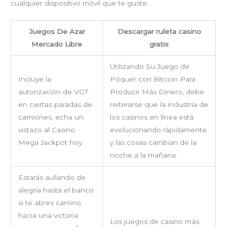
cualquier dispositivo móvil que te guste.
Juegos De Azar
Descargar ruleta casino
Mercado Libre
gratis
Utilizando Su Juego de
Incluye la
Póquer con Bitcoin Para
autorización de VGT
Producir Más Dinero, debe
en ciertas paradas de
reiterarse que la industria de
camiones, echa un
los casinos en línea está
vistazo al Casino
evolucionando rápidamente
Mega Jackpot hoy.
y las cosas cambian de la
noche a la mañana.
Estarás aullando de
alegría hasta el banco
si te abres camino
hacia una victoria
Los juegos de casino más