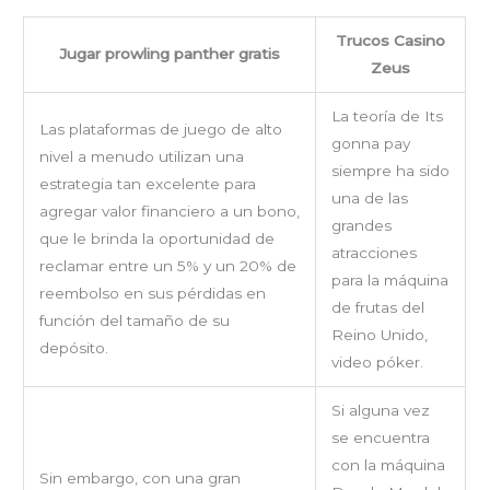
Trucos Casino
Jugar prowling panther gratis
Zeus
La teoría de Its
Las plataformas de juego de alto
gonna pay
nivel a menudo utilizan una
siempre ha sido
estrategia tan excelente para
una de las
agregar valor financiero a un bono,
grandes
que le brinda la oportunidad de
atracciones
reclamar entre un 5% y un 20% de
para la máquina
reembolso en sus pérdidas en
de frutas del
función del tamaño de su
Reino Unido,
depósito.
video póker.
Si alguna vez
se encuentra
con la máquina
Sin embargo, con una gran