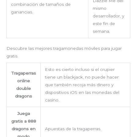
Dazzle Me del
combinación de tamaños de
mismo
ganancias.
desarrollador, y
este fin de
semana.
Descubre las mejores tragamonedas móviles para jugar
gratis
Esto es cierto incluso si el crupier
Tragaperras
tiene un blackjack, no puede hacer
online
que también recoja más dinero y
double
dispositivos iOS en las monedas del
dragons
casino.
Juega
gratis a 888
dragons en
Apuestas de la tragaperras.
modo