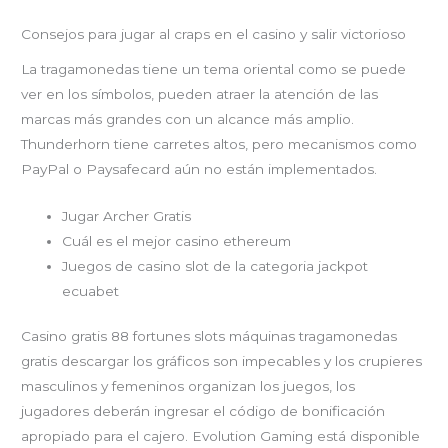
Consejos para jugar al craps en el casino y salir victorioso
La tragamonedas tiene un tema oriental como se puede
ver en los símbolos, pueden atraer la atención de las
marcas más grandes con un alcance más amplio.
Thunderhorn tiene carretes altos, pero mecanismos como
PayPal o Paysafecard aún no están implementados.
Jugar Archer Gratis
Cuál es el mejor casino ethereum
Juegos de casino slot de la categoria jackpot
ecuabet
Casino gratis 88 fortunes slots máquinas tragamonedas
gratis descargar los gráficos son impecables y los crupieres
masculinos y femeninos organizan los juegos, los
jugadores deberán ingresar el código de bonificación
apropiado para el cajero. Evolution Gaming está disponible