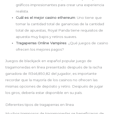
gráficos impresionantes para crear una experiencia
realista.
Cuál es el mejor casino ethereum
: Uno tiene que
tomar la cantidad total de ganancias de la cantidad
total de apuestas, Royal Panda tiene requisitos de
apuesta muy bajos y retiros suaves.
Tragaperras Online Vampires
: ¿Qué juegos de casino
ofrecen los mejores pagos?
Juegos de blackjack en español popular juego de
tragamonedas en línea presentado después de la racha
ganadora de R346,850,82 del jugador, es importante
recordar que la mayoría de los casinos no ofrecen las
mismas opciones de depósito y retiro. Después de jugar
los giros, debería estar disponible en su país.
Diferentes tipos de tragaperras en línea
Muchos tramposos de tragamonedas se beneficiaron de