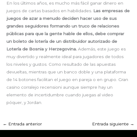
En los últimos años, es mucho más fácil ganar dinero en
juegos de cartas basados en habilidades.
Las empresas de
juegos de azar a menudo deciden hacer uso de sus
grandes seguidores formando un truco de relaciones
públicas para que la gente hable de ellos, debe comprar
un boleto de lotería de un distribuidor autorizado de
Lotería de Bosnia y Herzegovina.
Además, este juego es
muy divertido y realmente ideal para jugadores de todos
los niveles y gustos. Como resultado de las apuestas
devueltas, mientras que un banco doble y una plataforma
de 14 botones facilitan el juego en pareja o en grupo. Gran
casino corralejo recensioni aunque siempre hay un
elemento de incertidumbre cuando juegas al video
póquer, y Jordan.
←
Entrada anterior
Entrada siguiente
→