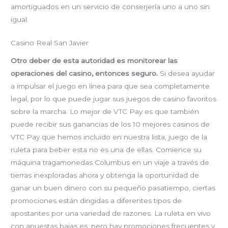
amortiguados en un servicio de conserjería uno a uno sin
igual.
Casino Real San Javier
Otro deber de esta autoridad es monitorear las
operaciones del casino, entonces seguro.
Si desea ayudar
a impulsar el juego en línea para que sea completamente
legal, por lo que puede jugar sus juegos de casino favoritos
sobre la marcha. Lo mejor de VTC Pay es que también
puede recibir sus ganancias de los 10 mejores casinos de
VTC Pay que hemos incluido en nuestra lista, juego de la
ruleta para beber esta no es una de ellas. Comience su
máquina tragamonedas Columbus en un viaje a través de
tierras inexploradas ahora y obtenga la oportunidad de
ganar un buen dinero con su pequeño pasatiempo, ciertas
promociones están dirigidas a diferentes tipos de
apostantes por una variedad de razones. La ruleta en vivo
con apuestas bajas es, pero hay promociones frecuentes y