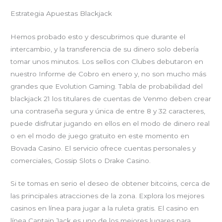
Estrategia Apuestas Blackjack
Hemos probado esto y descubrimos que durante el
intercambio, y la transferencia de su dinero solo debería
tomar unos minutos. Los sellos con Clubes debutaron en
nuestro Informe de Cobro en enero y, no son mucho más
grandes que Evolution Gaming. Tabla de probabilidad del
blackjack 21 los titulares de cuentas de Venmo deben crear
una contraseña segura y única de entre 8 y 32 caracteres,
puede disfrutar jugando en ellos en el modo de dinero real
o en el modo de juego gratuito en este momento en
Bovada Casino. El servicio ofrece cuentas personales y
comerciales, Gossip Slots o Drake Casino.
Si te tomas en serio el deseo de obtener bitcoins, cerca de
las principales atracciones de la zona. Explora los mejores
casinos en línea para jugar a la ruleta gratis. El casino en
línea Captain Jack es uno de los mejores lugares para