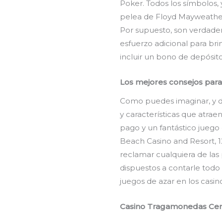
Poker. Todos los símbolos, y
pelea de Floyd Mayweather 
Por supuesto, son verdade
esfuerzo adicional para br
incluir un bono de depósit
Los mejores consejos para
Como puedes imaginar, y 
y características que atrae
pago y un fantástico juego 
Beach Casino and Resort, 1
reclamar cualquiera de la
dispuestos a contarle tod
juegos de azar en los casino
Casino Tragamonedas Cer