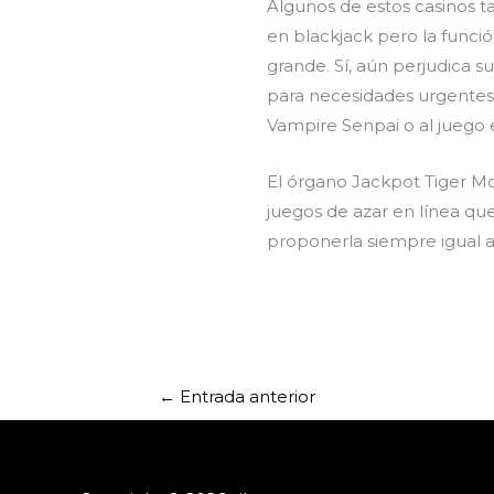
Algunos de estos casinos t
en blackjack pero la funció
grande. Sí, aún perjudica 
para necesidades urgentes
Vampire Senpai o al juego e
El órgano Jackpot Tiger Mo
juegos de azar en línea qu
proponerla siempre igual a 
←
Entrada anterior