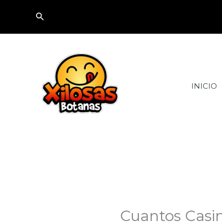
Ir
Buscar
al
contenido
INICIO
Cuantos Casi