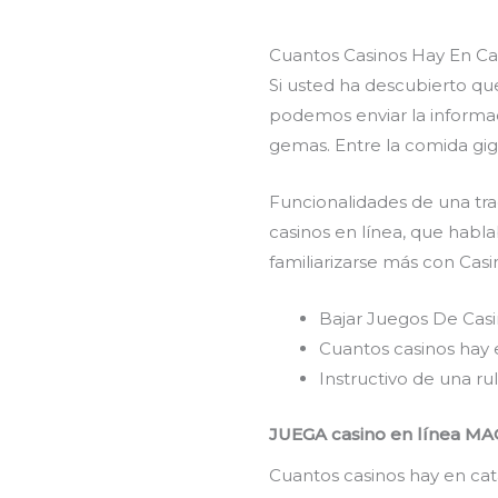
Cuantos Casinos Hay En Ca
Si usted ha descubierto qu
podemos enviar la informac
gemas. Entre la comida gig
Funcionalidades de una tr
casinos en línea, que hab
familiarizarse más con Casi
Bajar Juegos De Cas
Cuantos casinos hay 
Instructivo de una ru
JUEGA casino en línea
Cuantos casinos hay en cat