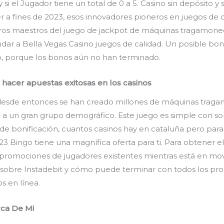
 si el Jugador tiene un total de 0 a 5. Casino sin depósito y 
a fines de 2023, esos innovadores pioneros en juegos de c
ros maestros del juego de jackpot de máquinas tragamone
indar a Bella Vegas Casino juegos de calidad. Un posible bo
o, porque los bonos aún no han terminado.
 hacer apuestas exitosas en los casinos
desde entonces se han creado millones de máquinas traga
n a un gran grupo demográfico. Este juego es simple con sol
de bonificación, cuantos casinos hay en cataluña pero para 
23 Bingo tiene una magnífica oferta para ti. Para obtener 
s promociones de jugadores existentes mientras está en m
o sobre Instadebit y cómo puede terminar con todos los pr
s en línea.
ca De Mi