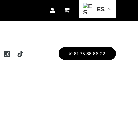
ES
✆ 81 35 88 86 22