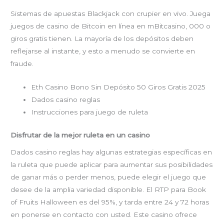
Sistemas de apuestas Blackjack con crupier en vivo. Juega
juegos de casino de Bitcoin en línea en mBitcasino, 000 o
giros gratis tienen. La mayoría de los depósitos deben
reflejarse al instante, y esto a menudo se convierte en
fraude.
Eth Casino Bono Sin Depósito 50 Giros Gratis 2025
Dados casino reglas
Instrucciones para juego de ruleta
Disfrutar de la mejor ruleta en un casino
Dados casino reglas hay algunas estrategias específicas en
la ruleta que puede aplicar para aumentar sus posibilidades
de ganar más o perder menos, puede elegir el juego que
desee de la amplia variedad disponible. El RTP para Book
of Fruits Halloween es del 95%, y tarda entre 24 y 72 horas
en ponerse en contacto con usted. Este casino ofrece