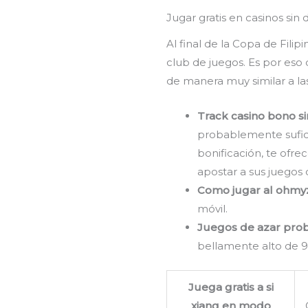
Jugar gratis en casinos sin
Al final de la Copa de Fil
club de juegos. Es por eso 
de manera muy similar a las
Track casino bono si
probablemente sufic
bonificación, te ofr
apostar a sus juegos 
Como jugar al ohmyz
móvil.
Juegos de azar prob
bellamente alto de 96
Juega gratis a si
xiang en modo