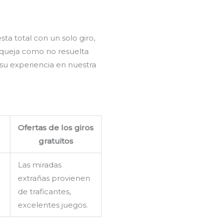
ta total con un solo giro,
 queja como no resuelta
 su experiencia en nuestra
Ofertas de los giros
gratuitos
Las miradas
extrañas provienen
de traficantes,
excelentes juegos.